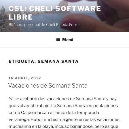
Saltar
CSL: CHELI SOFTWARE
al
LIBRE
contenido
Bitácora personal de Cheli Pineda Ferrer
Menú
ETIQUETA:
SEMANA SANTA
PUBLICADO
16 ABRIL, 2012
EL
Vacaciones de Semana Santa
Ya se acabaron las vacaciones de Semana Santa y hay
que volver al trabajo. La Semana Santa en poblaciones
como Calpe marcan el inicio de la temporada
veraniega. Hubo muchísima gente en estas vacaciones,
muchísima en la playa, incluso bañándose, pero es que