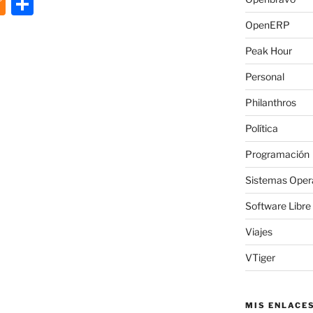
M
C
e
o
OpenERP
n
m
Peak Hour
e
p
Personal
a
ar
Philanthros
m
tir
Política
e
Programación
Sistemas Oper
Software Libre
Viajes
VTiger
MIS ENLACE