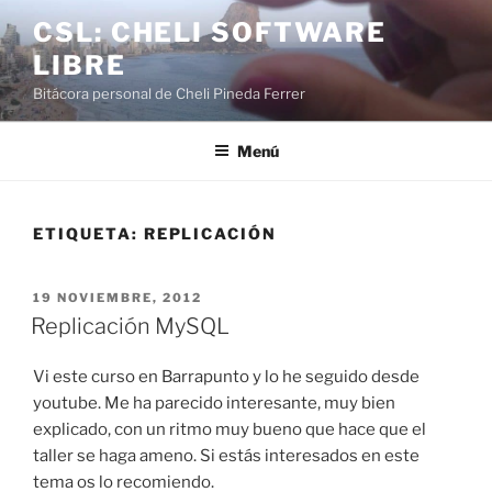
Saltar
CSL: CHELI SOFTWARE
al
LIBRE
contenido
Bitácora personal de Cheli Pineda Ferrer
Menú
ETIQUETA:
REPLICACIÓN
PUBLICADO
19 NOVIEMBRE, 2012
EL
Replicación MySQL
Vi este curso en Barrapunto y lo he seguido desde
youtube. Me ha parecido interesante, muy bien
explicado, con un ritmo muy bueno que hace que el
taller se haga ameno. Si estás interesados en este
tema os lo recomiendo.