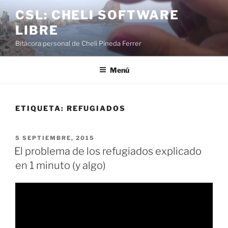
Saltar
CSL: CHELI SOFTWARE
al
LIBRE
contenido
Bitácora personal de Cheli Pineda Ferrer
Menú
ETIQUETA:
REFUGIADOS
PUBLICADO
5 SEPTIEMBRE, 2015
EL
El problema de los refugiados explicado
en 1 minuto (y algo)