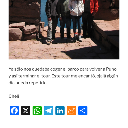
Ya sólo nos quedaba coger el barco para volver a Puno
y así terminar el tour. Este tour me encantó, ojalá algún
día pueda repetirlo.
Cheli
F
X
W
T
Li
M
C
a
h
el
n
e
o