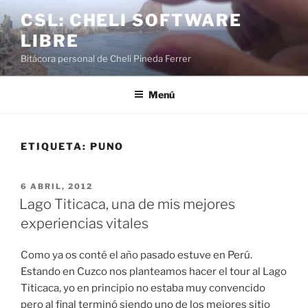
Saltar
CSL: CHELI SOFTWARE
al
LIBRE
contenido
Bitácora personal de Cheli Pineda Ferrer
Menú
ETIQUETA:
PUNO
PUBLICADO
6 ABRIL, 2012
EL
Lago Titicaca, una de mis mejores
experiencias vitales
Como ya os conté el año pasado estuve en Perú.
Estando en Cuzco nos planteamos hacer el tour al Lago
Titicaca, yo en principio no estaba muy convencido
pero al final terminó siendo uno de los mejores sitio