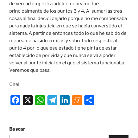
de verdad empezó a adoler meneame fué
principalmente de los puntos 3 y 4. Al sumar las tres
cosas al final decidí dejarlo porque no me compensaba
para nada la injusticia en que se había converstido el
sistema. A partir de entonces todo lo que he sabido de
meneame ha sido críticas y sobretodo respecto al
punto 4 por lo que ese estado tiene pinta de estar
establecido de por vida y que nunca se va a poder
volver al punto inicial en el que el sistema funcionaba.
Veremos que pasa.
Cheli
F
X
W
T
Li
M
C
a
h
el
n
e
o
c
at
e
k
n
m
e
s
gr
e
e
p
Buscar