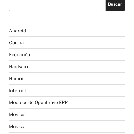
b
A
a
dI
a
ar
Buscar
o
p
m
n
m
tir
o
p
e
k
Android
Cocina
Economía
Hardware
Humor
Internet
Módulos de Openbravo ERP
Móviles
Música