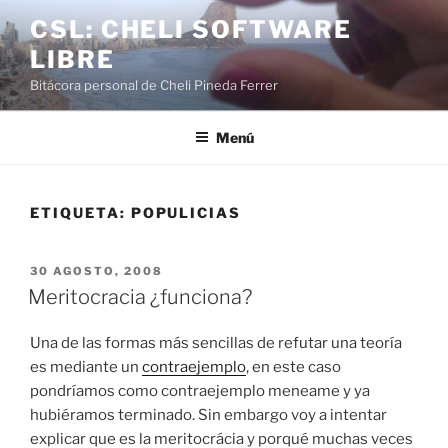
Saltar
CSL: CHELI SOFTWARE
al
LIBRE
contenido
Bitácora personal de Cheli Pineda Ferrer
Menú
ETIQUETA:
POPULICIAS
PUBLICADO
30 AGOSTO, 2008
EL
Meritocracia ¿funciona?
Una de las formas más sencillas de refutar una teoría
es mediante un
contraejemplo
, en este caso
pondríamos como contraejemplo meneame y ya
hubiéramos terminado. Sin embargo voy a intentar
explicar que es la meritocrácia y porqué muchas veces