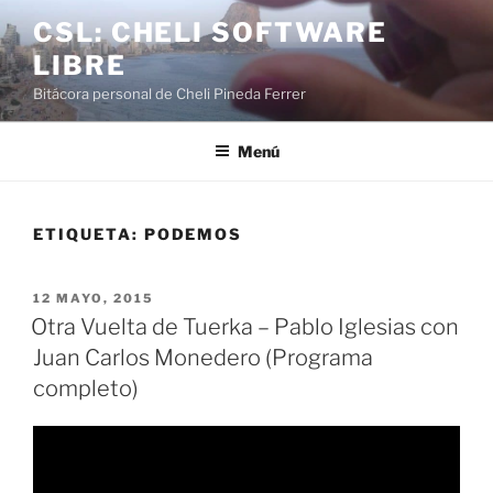
Saltar
CSL: CHELI SOFTWARE
al
LIBRE
contenido
Bitácora personal de Cheli Pineda Ferrer
Menú
ETIQUETA:
PODEMOS
PUBLICADO
12 MAYO, 2015
EL
Otra Vuelta de Tuerka – Pablo Iglesias con
Juan Carlos Monedero (Programa
completo)