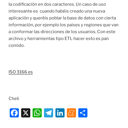
la codificación en dos caracteres. Un caso de uso
interesante es cuando habéis creado una nueva
aplicación y queréis poblar la base de datos con cierta
información, por ejemplo los paises y regiones que van
a conformar las direcciones de los usuarios. Con este
archivo y herramientas tipo ETL hacer esto es pan
comido.
ISO 3166 es
Cheli
F
X
W
T
Li
M
C
a
h
el
n
e
o