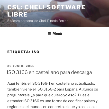
Saltar
CSL: CHELI SOFTWARE
al
LIBRE
contenido
Bitácora personal de Cheli Pineda Ferrer
Menú
ETIQUETA:
ISO
PUBLICADO
26 JUNIO, 2011
EL
ISO 3166 en castellano para descarga
Aquí tenéis el ISO 3166-1 en castellano actualizado,
también viene el ISO 3166-2 para España. Algunos os
preguntaréis, ¿y para qué quiero yo eso?. Pues el
estandar ISO 3166 es una forma de codificar paises y
regiones del mundo, en concreto el que yo os paso es