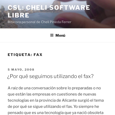
Saltar
CSL: CHELI SOFTWARE
al
LIBRE
contenido
Bitácora personal de Cheli Pineda Ferrer
Menú
ETIQUETA:
FAX
PUBLICADO
5 MAYO, 2008
EL
¿Por qué seguimos utilizando el fax?
A raiz de una conversación sobre lo preparadas o no
que están las empresas en cuestiones de nuevas
tecnologías en la provincia de Alicante surgió el tema
de por qué se sigue utilizando el fax. Yo siempre he
pensado que es una tecnología que ya nació obsoleta