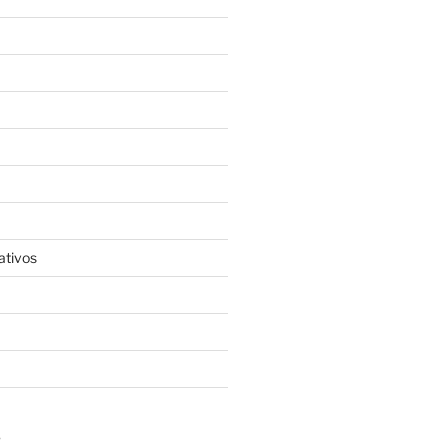
ativos
S