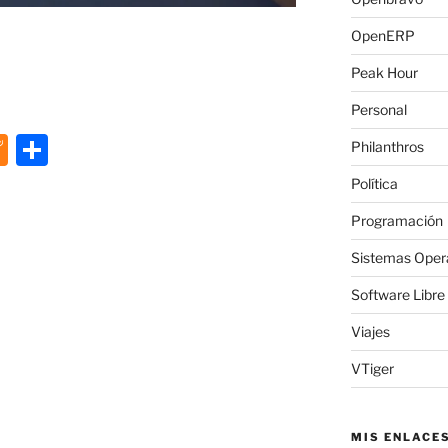
OpenERP
Peak Hour
Personal
M
C
Philanthros
e
o
Política
n
m
Programación
e
p
Sistemas Oper
a
ar
Software Libre
m
tir
e
Viajes
VTiger
MIS ENLACE