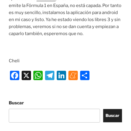
emite la Fórmula 1 en España, no está capada. Por tanto
es muy sencillo, instalamos la aplicación para android
en mi caso y listo. Ya he estado viendo los libres 3 y sin
problemas, veremos si no se dan cuenta y empiezan a
caparlo también, esperemos que no.
Cheli
F
X
W
T
Li
M
C
a
h
el
n
e
o
c
at
e
k
n
m
e
s
gr
e
e
p
Buscar
b
A
a
dI
a
ar
Buscar
o
p
m
n
m
tir