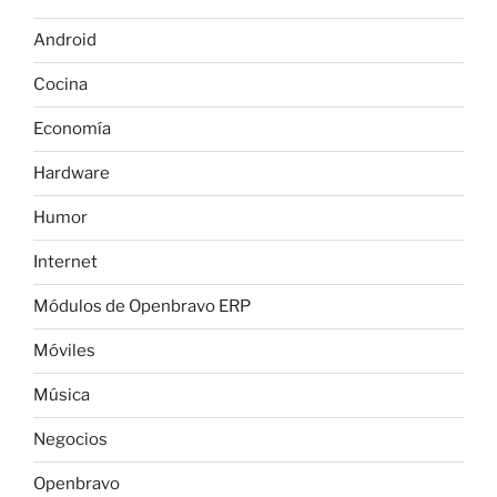
o
p
e
k
Android
Cocina
Economía
Hardware
Humor
Internet
Módulos de Openbravo ERP
Móviles
Música
Negocios
Openbravo