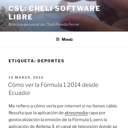
Saltar
CSL: CHELI SOFTWARE
al
LIBRE
contenido
Bitácora personal de Cheli Pineda Ferrer
Menú
ETIQUETA:
DEPORTES
PUBLICADO
15 MARZO, 2014
EL
Cómo ver la Fórmula 1 2014 desde
Ecuador
Me refiero a cómo verla por internet si no tienes cable.
Resulta que la aplicación de
atresmedia
capa por
geolocalización la emisión de la Fórmula 1, pero la
aplicación de
Antena 3
, el canal de televisión donde se