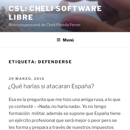
Saltar
CSL: CHELI SOFTWARE
al
LIBRE
contenido
Bitácora personal de Cheli Pineda Ferrer
Menú
ETIQUETA:
DEFENDERSE
PUBLICADO
29 MARZO, 2016
EL
¿Qué harías si atacaran España?
Esa es la pregunta que me hizo una amiga rusa, a lo que
yo contesté – «Nada, no haría nada». Yo no tengo
formación militar, además se supone que España tiene
un ejército profesional que será mejor o peor pero se
les forma y prepara a través de nuestros impuestos