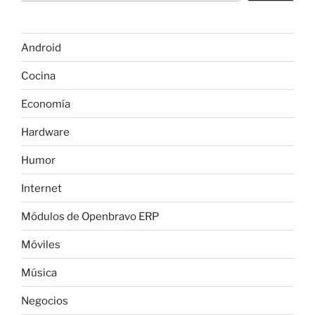
o
p
m
n
m
tir
o
p
e
k
Android
Cocina
Economía
Hardware
Humor
Internet
Módulos de Openbravo ERP
Móviles
Música
Negocios