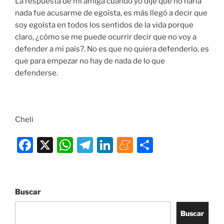
La respuesta de mi amiga cuando yo dije que no haría
nada fue acusarme de egoísta, es más llegó a decir que
soy egoísta en todos los sentidos de la vida porque
claro, ¿cómo se me puede ocurrir decir que no voy a
defender a mi país?. No es que no quiera defenderlo, es
que para empezar no hay de nada de lo que
defenderse.
Cheli
F
X
W
T
Li
M
C
a
h
el
n
e
o
c
at
e
k
n
m
e
s
gr
e
e
p
Buscar
b
A
a
dI
a
ar
Buscar