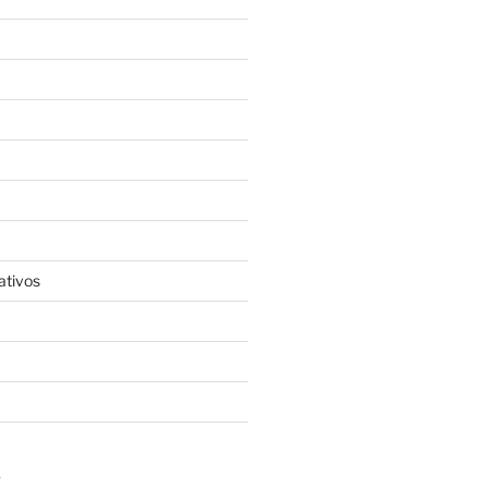
ativos
S