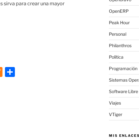
vas sirva para crear una mayor
OpenERP
Peak Hour
Personal
Philanthros
Política
M
C
Programación
e
o
Sistemas Oper
n
m
Software Libre
e
p
Viajes
a
ar
VTiger
m
tir
e
MIS ENLACE