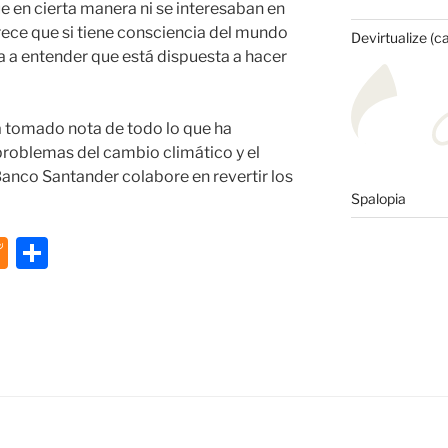
ue en cierta manera ni se interesaban en
ece que si tiene consciencia del mundo
Devirtualize (c
da a entender que está dispuesta a hacer
 tomado nota de todo lo que ha
 problemas del cambio climático y el
Banco Santander colabore en revertir los
Spalopia
M
C
e
o
n
m
e
p
a
ar
m
tir
e