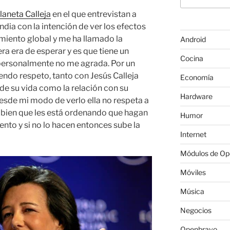
laneta Calleja
en el que entrevistan a
ndia con la intención de ver los efectos
miento global y me ha llamado la
Android
ra era de esperar y es que tiene un
Cocina
 personalmente no me agrada. Por un
ndo respeto, tanto con Jesús Calleja
Economía
e su vida como la relación con su
Hardware
esde mi modo de verlo ella no respeta a
 bien que les está ordenando que hagan
Humor
ento y si no lo hacen entonces sube la
Internet
Módulos de O
Móviles
Música
Negocios
Openbravo