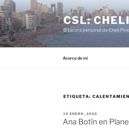
Saltar
al
CSL: CHEL
contenido
Bitácora personal de Cheli Pin
Acerca de mi
ETIQUETA:
CALENTAMIEN
PUBLICADO
10 ENERO, 2020
EL
Ana Botín en Planet