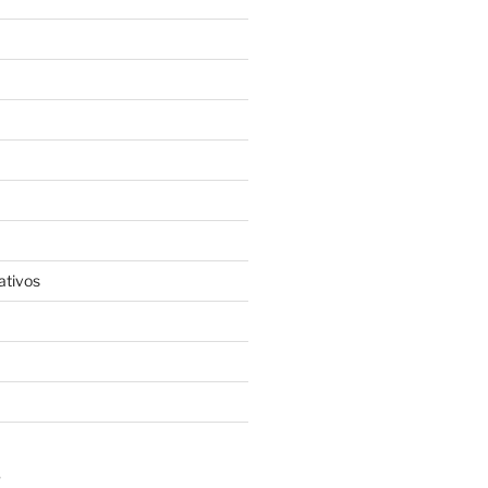
ativos
S