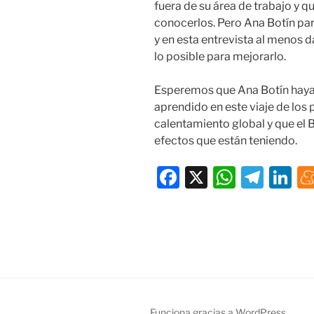
fuera de su área de trabajo y q
conocerlos. Pero Ana Botín par
y en esta entrevista al menos 
lo posible para mejorarlo.
Esperemos que Ana Botín haya
aprendido en este viaje de los
calentamiento global y que el 
efectos que están teniendo.
F
X
W
T
Li
a
h
el
n
c
at
e
k
e
s
gr
e
b
A
a
dI
o
p
m
n
o
p
Funciona gracias a WordPress