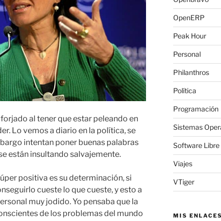
OpenERP
Peak Hour
Personal
Philanthros
Política
Programación
forjado al tener que estar peleando en
Sistemas Oper
. Lo vemos a diario en la política, se
mbargo intentan poner buenas palabras
Software Libre
se están insultando salvajemente.
Viajes
per positiva es su determinación, si
VTiger
onseguirlo cueste lo que cueste, y esto a
ersonal muy jodido. Yo pensaba que la
 conscientes de los problemas del mundo
MIS ENLACE