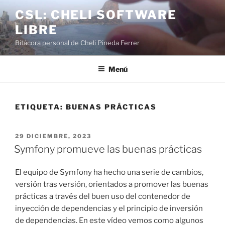
Saltar
CSL: CHELI SOFTWARE
al
LIBRE
contenido
Bitácora personal de Cheli Pineda Ferrer
Menú
ETIQUETA:
BUENAS PRÁCTICAS
PUBLICADO
29 DICIEMBRE, 2023
EL
Symfony promueve las buenas prácticas
El equipo de Symfony ha hecho una serie de cambios,
versión tras versión, orientados a promover las buenas
prácticas a través del buen uso del contenedor de
inyección de dependencias y el principio de inversión
de dependencias. En este vídeo vemos como algunos