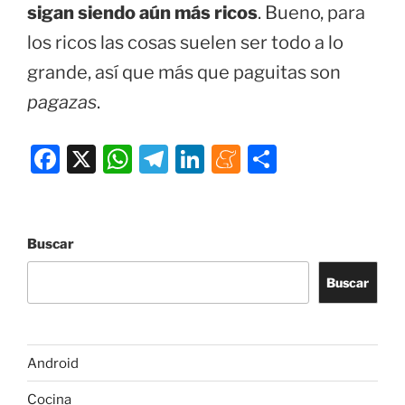
sigan siendo aún más ricos
. Bueno, para
los ricos las cosas suelen ser todo a lo
grande, así que más que paguitas son
pagazas
.
F
X
W
T
Li
M
C
a
h
el
n
e
o
c
at
e
k
n
m
e
s
gr
e
e
p
Buscar
b
A
a
dI
a
ar
Buscar
o
p
m
n
m
tir
o
p
e
k
Android
Cocina