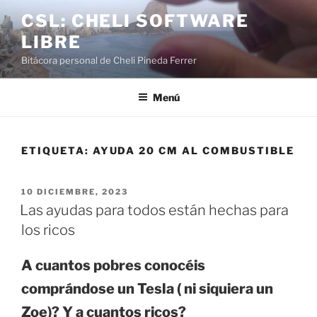
Saltar
CSL: CHELI SOFTWARE
al
LIBRE
contenido
Bitácora personal de Cheli Pineda Ferrer
Menú
ETIQUETA:
AYUDA 20 CM AL COMBUSTIBLE
PUBLICADO
10 DICIEMBRE, 2023
EL
Las ayudas para todos están hechas para
los ricos
A cuantos pobres conocéis
comprándose un Tesla ( ni siquiera un
Zoe)? Y a cuantos ricos?