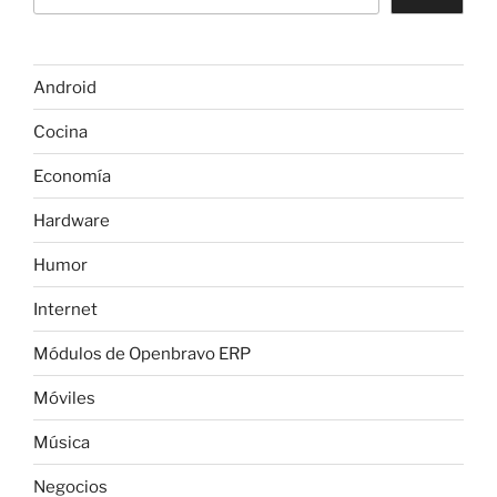
o
p
m
n
m
tir
o
p
e
k
Android
Cocina
Economía
Hardware
Humor
Internet
Módulos de Openbravo ERP
Móviles
Música
Negocios