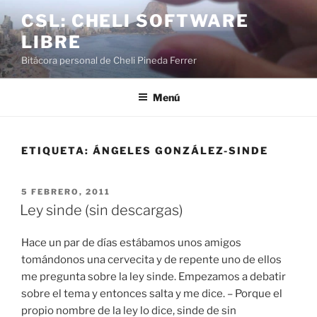
Saltar
CSL: CHELI SOFTWARE
al
LIBRE
contenido
Bitácora personal de Cheli Pineda Ferrer
Menú
ETIQUETA:
ÁNGELES GONZÁLEZ-SINDE
PUBLICADO
5 FEBRERO, 2011
EL
Ley sinde (sin descargas)
Hace un par de días estábamos unos amigos
tomándonos una cervecita y de repente uno de ellos
me pregunta sobre la ley sinde. Empezamos a debatir
sobre el tema y entonces salta y me dice. – Porque el
propio nombre de la ley lo dice, sinde de sin