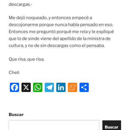
descargas.-
Me dejó noqueado, y entonces empecé a
descojonarme porque nunca había pensado en eso.
Entonces me preguntó porqué me reía y le expliqué
que lo de sinde viene del apellido de la ministra de
cultura, y no de sin descargas como el pensaba.
Que risa, que risa.
Cheli
F
X
W
T
Li
M
C
a
h
el
n
e
o
c
at
e
k
n
m
e
s
gr
e
e
p
Buscar
b
A
a
dI
a
ar
Buscar