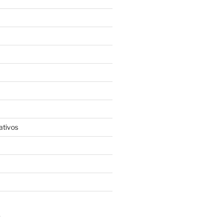
ativos
S