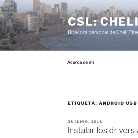
Saltar
al
CSL: CHEL
contenido
Bitácora personal de Cheli Pin
Acerca de mi
ETIQUETA:
ANDROID USB
PUBLICADO
28 JUNIO, 2016
EL
Instalar los drive