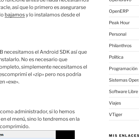
racle, así que lo primero es asegurarse
OpenERP
 lo
bajamos
y lo instalamos desde el
Peak Hour
Personal
Philanthros
SB necesitamos el Android SDK así que
Política
nstalarlo. No es necesario que
completo, simplemente necesitamos el
Programación
escomprimí el «zip» pero nos podría
Sistemas Oper
en «exe».
Software Libre
Viajes
 como administrador, si lo hemos
VTiger
 en el menú, sino lo tendremos en la
scomprimido.
MIS ENLACE