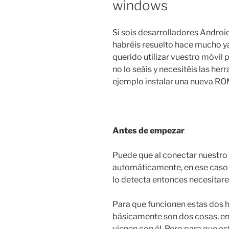
windows
Si sois desarrolladores Andro
habréis resuelto hace mucho 
querido utilizar vuestro móvil 
no lo seáis y necesitéis las he
ejemplo instalar una nueva ROM
Antes de empezar
Puede que al conectar nuestro 
automáticamente, en ese caso n
lo detecta entonces necesitar
Para que funcionen estas dos 
básicamente son dos cosas, en
vienen con él. Pero para que e