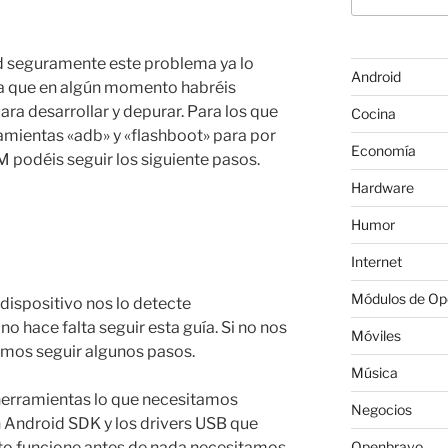
id seguramente este problema ya lo
Android
ya que en algún momento habréis
para desarrollar y depurar. Para los que
Cocina
rramientas «adb» y «flashboot» para por
Economía
 podéis seguir los siguiente pasos.
Hardware
Humor
Internet
Módulos de O
dispositivo nos lo detecte
o hace falta seguir esta guía. Si no nos
Móviles
emos seguir algunos pasos.
Música
herramientas lo que necesitamos
Negocios
 Android SDK y los drivers USB que
sto funcione antes de nada necesitamos
Openbravo