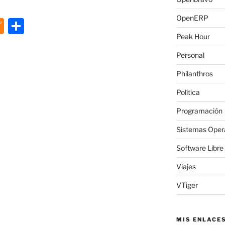
OpenERP
M
C
e
o
Peak Hour
n
m
Personal
e
p
Philanthros
a
ar
Política
m
tir
Programación
e
Sistemas Oper
Software Libre
Viajes
VTiger
MIS ENLACE