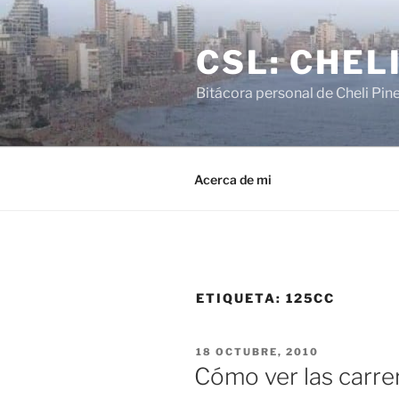
Saltar
al
CSL: CHEL
contenido
Bitácora personal de Cheli Pin
Acerca de mi
ETIQUETA:
125CC
PUBLICADO
18 OCTUBRE, 2010
EL
Cómo ver las carre