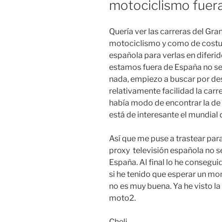
motociclismo fuer
Quería ver las carreras del Gra
motociclismo y como de costumb
española para verlas en diferid
estamos fuera de España no se 
nada, empiezo a buscar por des
relativamente facilidad la carr
había modo de encontrar la de
está de interesante el mundial 
Así que me puse a trastear para 
proxy televisión española no s
España. Al final lo he consegu
si he tenido que esperar un mo
no es muy buena. Ya he visto la
moto2.
Cheli