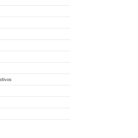
ativos
S