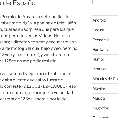
a de España
n Premio de Australia del mundial de
Android
re me dirigí a la página de televisión
o, cuál es mi sorpresa que para los que
Cocina
nos permite ver los vídeos. No pasa
Economía
carga directa y torrent y encuentro con
era de motogp la cual bajo y veo, pero no
Hardware
 125cc y la de moto2, y viendo como
Humor
de 125cc no me podía resistir.
Internet
ver si con el viejo truco de utilizar un
Módulos de O
e daba cuenta que estoy fuera de
ido con este «91.200.171.245:8080», eso
Móviles
ntón a que cargue porque la velocidad
Música
 carrera de 125cc, ahora a por la de
Negocios
Openbravo