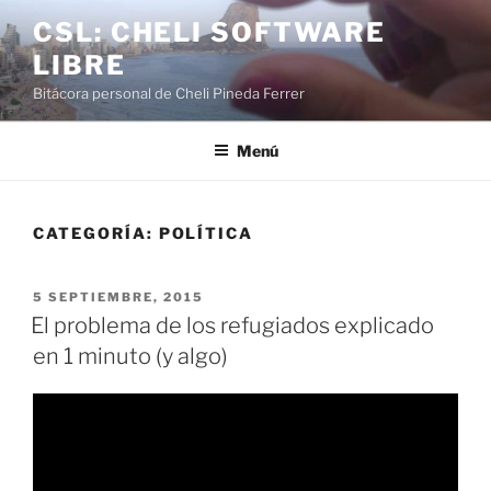
Saltar
CSL: CHELI SOFTWARE
al
LIBRE
contenido
Bitácora personal de Cheli Pineda Ferrer
Menú
CATEGORÍA:
POLÍTICA
PUBLICADO
5 SEPTIEMBRE, 2015
EL
El problema de los refugiados explicado
en 1 minuto (y algo)